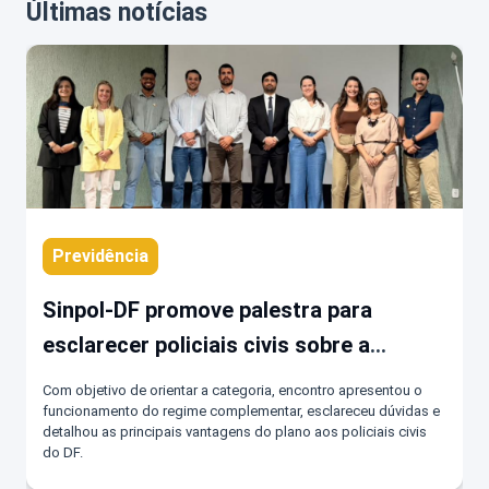
Últimas notícias
Previdência
Sinpol-DF promove palestra para
esclarecer policiais civis sobre a
previdência complementar da DF-
Com objetivo de orientar a categoria, encontro apresentou o
PREVICOM
funcionamento do regime complementar, esclareceu dúvidas e
detalhou as principais vantagens do plano aos policiais civis
do DF.