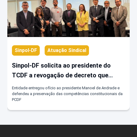
Sinpol-DF
Atuação Sindical
Sinpol-DF solicita ao presidente do
TCDF a revogação de decreto que
fragmenta atribuições exclusivas da
Entidade entregou ofício ao presidente Manoel de Andrade e
PCDF
defendeu a preservação das competências constitucionais da
PCDF