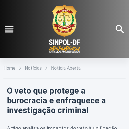
Pular para o Conteúdo principal
Institucional
O
Conteúdos
Home
Notícias
Notícia Aberta
Sinpol-
DF
Notícias
Fale
Conosco
Diretoria
O veto que protege a
Galeria
Executiva
burocracia e enfraquece a
Filie-
Estatuto
se
investigação criminal
Social
Refilie-
Agenda
se
Artigo analisa os impactos do veto à unificação