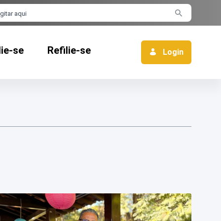
rra de busca
lie-se
Refilie-se
Login