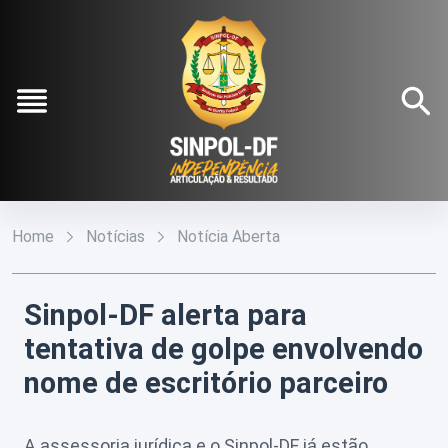
Pular para o Conteúdo principal
Institucional
O
Conteúdos
Home
Notícias
Notícia Aberta
Sinpol-
DF
Notícias
Fale
Conosco
Diretoria
Sinpol-DF alerta para
Galeria
Executiva
tentativa de golpe envolvendo
Filie-
Estatuto
se
nome de escritório parceiro
Social
Refilie-
Agenda
se
A assessoria jurídica e o Sinpol-DF já estão