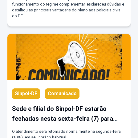
PREVICOM
funcionamento do regime complementar, esclareceu dúvidas e
detalhou as principais vantagens do plano aos policiais civis
do DF.
Sinpol-DF
Comunicado
Sede e filial do Sinpol-DF estarão
fechadas nesta sexta-feira (7) para
reforma e dedetização
O atendimento será retomado normalmente na segunda-feira
(10/8), em seu horário habitual