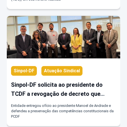
Sinpol-DF
Atuação Sindical
Sinpol-DF solicita ao presidente do
TCDF a revogação de decreto que
fragmenta atribuições exclusivas da
Entidade entregou ofício ao presidente Manoel de Andrade e
PCDF
defendeu a preservação das competências constitucionais da
PCDF