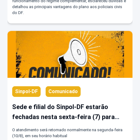
PREVICOM
funcionamento do regime complementar, esclareceu dúvidas e
detalhou as principais vantagens do plano aos policiais civis
do DF.
Sinpol-DF
Comunicado
Sede e filial do Sinpol-DF estarão
fechadas nesta sexta-feira (7) para
reforma e dedetização
O atendimento será retomado normalmente na segunda-feira
(10/8), em seu horário habitual