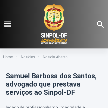
Pular para o Conteúdo principal
Institucional
O
Conteúdos
Home
Notícias
Notícia Aberta
Sinpol-
DF
Notícias
Fale
Conosco
Diretoria
Samuel Barbosa dos Santos,
Galeria
Executiva
advogado que prestava
Filie-
Estatuto
se
serviços ao Sinpol-DF
Social
Refilie-
Agenda
se
legado de profissionalismo, integridade e