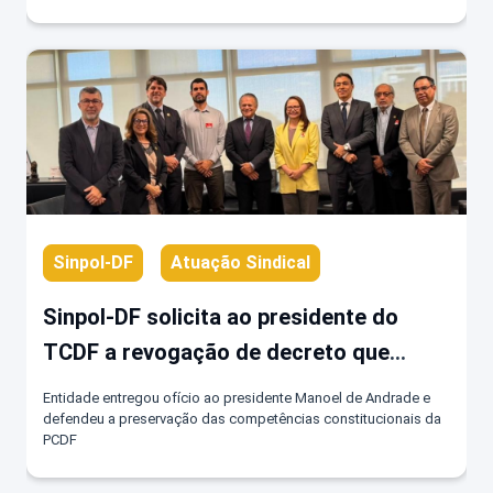
Sinpol-DF
Atuação Sindical
Sinpol-DF solicita ao presidente do
TCDF a revogação de decreto que
fragmenta atribuições exclusivas da
Entidade entregou ofício ao presidente Manoel de Andrade e
PCDF
defendeu a preservação das competências constitucionais da
PCDF