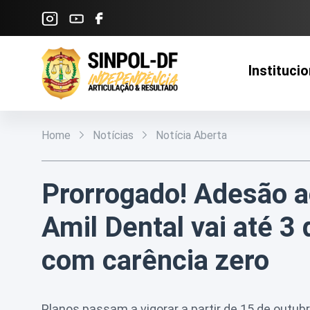
Pular para o Conteúdo principal
Institucio
Home
Notícias
Notícia Aberta
Prorrogado! Adesão a
Amil Dental vai até 3 
com carência zero
Planos passam a vigorar a partir de 15 de outub