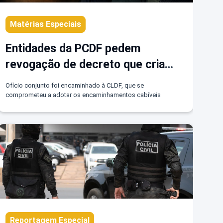
Matérias Especiais
Entidades da PCDF pedem
revogação de decreto que cria
Centro de Criminalística na PMDF
Ofício conjunto foi encaminhado à CLDF, que se
comprometeu a adotar os encaminhamentos cabíveis
Reportagem Especial