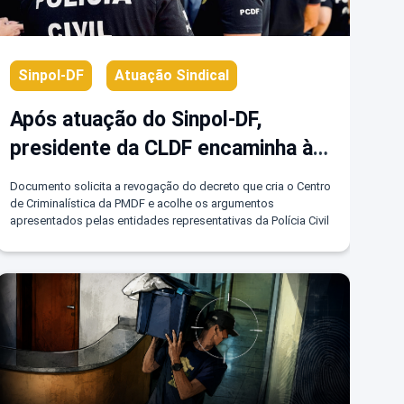
Sinpol-DF
Atuação Sindical
Após atuação do Sinpol-DF,
presidente da CLDF encaminha à
governadora pedido de revogação
Documento solicita a revogação do decreto que cria o Centro
de decreto que invade atribuições
de Criminalística da PMDF e acolhe os argumentos
apresentados pelas entidades representativas da Polícia Civil
da PCDF