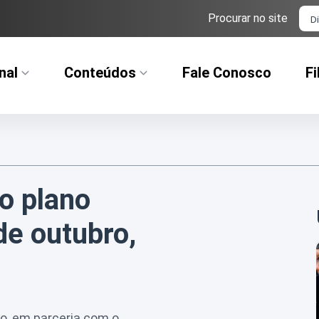
Ba
Procurar no site
nal
Conteúdos
Fale Conosco
Fi
o plano
de outubro,
ro, em parceria com o