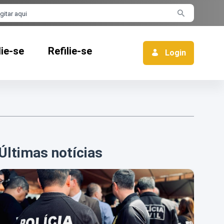
rra de busca
lie-se
Refilie-se
Login
Últimas notícias