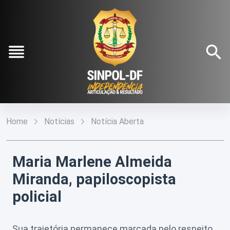
Pular para o Conteúdo principal
Institucional
O
Conteúdos
Home
Notícias
Notícia Aberta
Sinpol-
DF
Notícias
Fale
Conosco
Diretoria
Maria Marlene Almeida
Galeria
Executiva
Miranda, papiloscopista
Filie-
Estatuto
se
policial
Social
Refilie-
Agenda
se
Sua trajetória permanece marcada pelo respeito