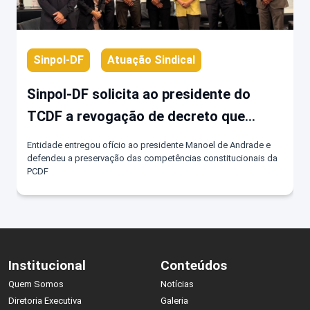
Sinpol-DF
Atuação Sindical
Sinpol-DF solicita ao presidente do
TCDF a revogação de decreto que
fragmenta atribuições exclusivas da
Entidade entregou ofício ao presidente Manoel de Andrade e
PCDF
defendeu a preservação das competências constitucionais da
PCDF
Institucional
Conteúdos
Quem Somos
Notícias
Diretoria Executiva
Galeria