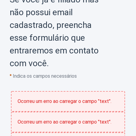
Perguntas
não possui email
Frequentes
cadastrado, preencha
esse formulário que
entraremos em contato
com você.
Indica os campos necessários
Login
Ocorreu um erro ao carregar o campo "text".
Ocorreu um erro ao carregar o campo "text".