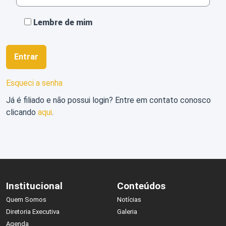
Perguntas
Lembre de mim
Frequentes
Entrar
Esqueci a senha
Já é filiado e não possui login? Entre em contato conosco
clicando
aqui
.
Login
Institucional
Conteúdos
Quem Somos
Notícias
Diretoria Executiva
Galeria
Agenda