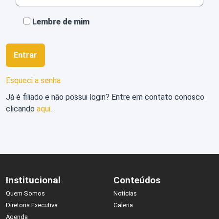
Perguntas
Lembre de mim
Frequentes
Entrar
Esqueci a senha
Já é filiado e não possui login? Entre em contato conosco
clicando
aqui
.
Login
Institucional
Conteúdos
Quem Somos
Notícias
Diretoria Executiva
Galeria
Agenda