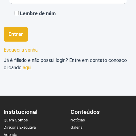
Perguntas
Lembre de mim
Frequentes
Entrar
Esqueci a senha
Já é filiado e não possui login? Entre em contato conosco
clicando
aqui
.
Login
Institucional
Conteúdos
Quem Somos
Notícias
Diretoria Executiva
Galeria
Agenda