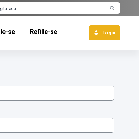
rra de busca
lie-se
Refilie-se
Login