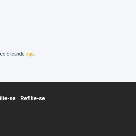
sco clicando
aqui
.
ilie-se
Refilie-se